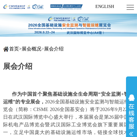
首
ENGLISH
页
展
会
参
概
首页
>
展会概况
>
展会介绍
展
网
况
参
上
新
展会介绍
观
展
闻
资
厅
资
料
联
作为中国首个聚焦基础设施全生命周期“安全监测+智能
运维”的专业展会，
2026全国基础设施安全监测与智能运维展
讯
下
系
览会（简称：CISME 2026全国基安会）将于2026年9月22-24
日在武汉国际博览中心盛大举行，本届展会是第26届中国国
载
我
际机电产品博览会暨武汉国际工业博览会旗下重要展区之
一，立足中国庞大的基础设施运维市场，链接全球技术资
们