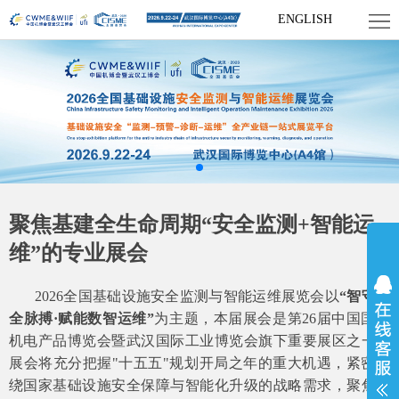
首
ENGLISH
页
展
会
参
概
展
网
况
参
上
新
聚焦基建全生命周期“安全监测+智能运
观
展
闻
资
维”的专业展会
厅
资
料
联
2026全国基础设施安全监测与智能运维展览会以
“智守安
讯
下
系
全脉搏·赋能数智运维”
为主题，本届展会是第26届中国国际
机电产品博览会暨武汉国际工业博览会旗下重要展区之一，
载
我
展会将充分把握"十五五"规划开局之年的重大机遇，紧密围
绕国家基础设施安全保障与智能化升级的战略需求，聚焦人
们